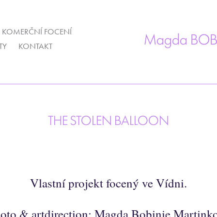
KOMERČNÍ FOCENÍ
Magda BOB
TY
KONTAKT
THE STOLEN BALLOON
Vlastní projekt focený ve Vídni.
oto & artdirection: Magda Bobinie Martink