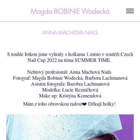
Magda BOBINIE Wodecká
ANNA MACHOVA NAILS
S touhle fotkou jsme vyhrály s holkama 1.místo v soutěži Czech
Nail Cup 2022 na téma SUMMER TIME.
Nehtový profesionál: Anna Machová Nails
Fotograf: Magda Bobinie Wodecká, Barbora Lachmanová
Asisten fotografa: Barobra Lachmanová
Modelka: Lucie Rezničková
Make up: Kristýna Komendová
Mám z toho obrovskou radost❤️ Děkuji holky!