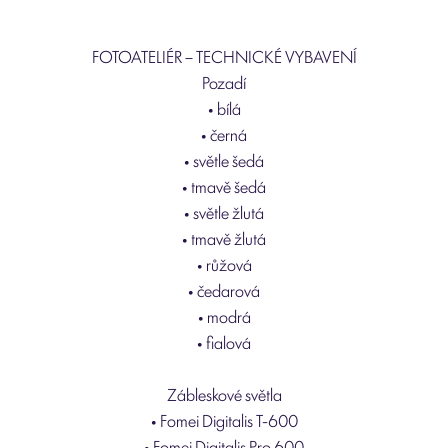
FOTOATELIÉR – TECHNICKÉ VYBAVENÍ
Pozadí
• bílá
• černá
• světle šedá
• tmavě šedá
• světle žlutá
• tmavě žlutá
• růžová
• čedarová
• modrá
• fialová
Zábleskové světla
• Fomei Digitalis T-600
• Fomei Digitalis Pro 600