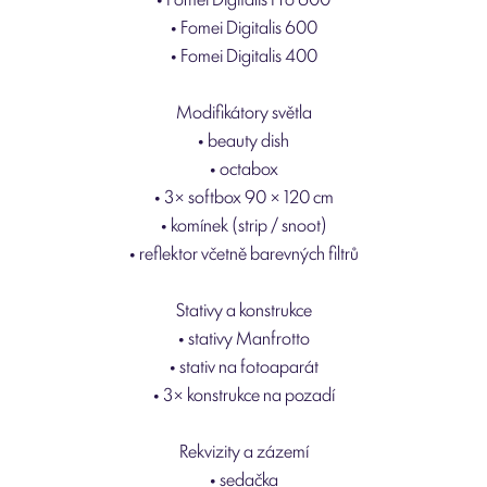
• Fomei Digitalis 600
• Fomei Digitalis 400
Modifikátory světla
• beauty dish
• octabox
• 3× softbox 90 × 120 cm
• komínek (strip / snoot)
• reflektor včetně barevných filtrů
Stativy a konstrukce
• stativy Manfrotto
• stativ na fotoaparát
• 3× konstrukce na pozadí
Rekvizity a zázemí
• sedačka