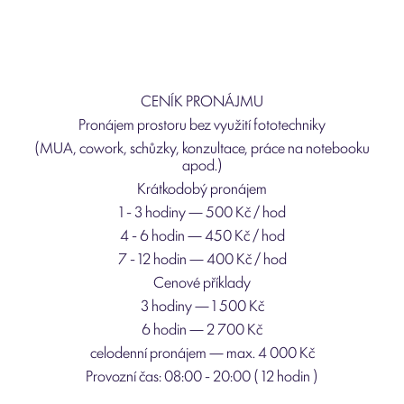
CENÍK PRONÁJMU
Pronájem prostoru bez využití fototechniky
(MUA, cowork, schůzky, konzultace, práce na notebooku
apod.)
Krátkodobý pronájem
1 - 3 hodiny — 500 Kč / hod
4 - 6 hodin — 450 Kč / hod
7 - 12 hodin — 400 Kč / hod
Cenové příklady
3 hodiny — 1 500 Kč
6 hodin — 2 700 Kč
celodenní pronájem — max. 4 000 Kč
Provozní čas: 08:00 - 20:00 ( 12 hodin )