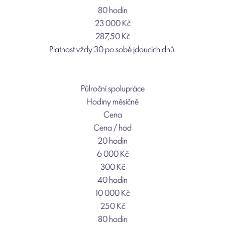
80 hodin
23 000 Kč
287,50 Kč
Platnost vždy 30 po sobě jdoucích dnů.
Půlroční spolupráce
Hodiny měsíčně
Cena
Cena / hod
20 hodin
6 000 Kč
300 Kč
40 hodin
10 000 Kč
250 Kč
80 hodin