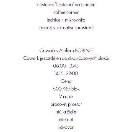
asistence “hosteska” na 6 hodin
coffee corner
lednice + mikrovlnka
inspirativní kreativní prostředí
Cowork v Ateliéru BOBINIE
Cowork je rozdělen do dvou časových bloků:
06:00–13:45
14:15–22:00
Cena
600 Kč / blok
V ceně:
pracovní prostor
stůl a židle
internet
kávovar