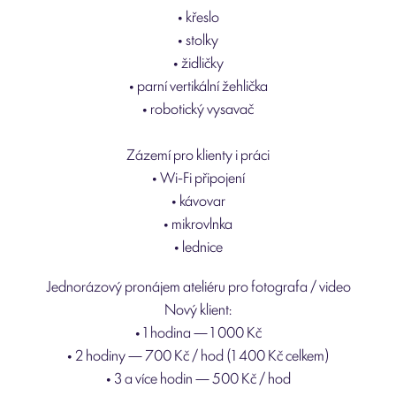
• křeslo
• stolky
• židličky
• parní vertikální žehlička
• robotický vysavač
Zázemí pro klienty i práci
• Wi-Fi připojení
• kávovar
• mikrovlnka
• lednice
Jednorázový pronájem ateliéru pro fotografa / video
Nový klient:
• 1 hodina — 1 000 Kč
• 2 hodiny — 700 Kč / hod (1 400 Kč celkem)
• 3 a více hodin — 500 Kč / hod