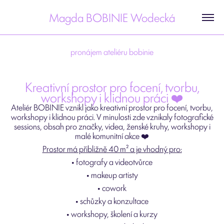
Magda BOBINIE Wodecká
pronájem ateliéru bobinie
Kreativní prostor pro focení, tvorbu,
workshopy i klidnou práci ❤️
Ateliér BOBINIE vznikl jako kreativní prostor pro focení, tvorbu,
workshopy i klidnou práci. V minulosti zde vznikaly fotografické
sessions, obsah pro značky, videa, ženské kruhy, workshopy i
malé komunitní akce ❤️
Prostor má přibližně 40 m² a je vhodný pro:
• fotografy a videotvůrce
• makeup artisty
• cowork
• schůzky a konzultace
• workshopy, školení a kurzy