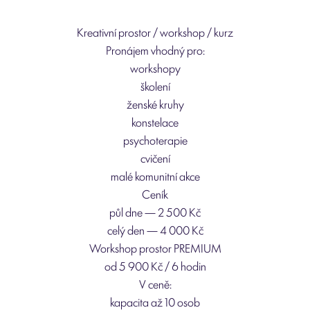
Kreativní prostor / workshop / kurz
Pronájem vhodný pro:
workshopy
školení
ženské kruhy
konstelace
psychoterapie
cvičení
malé komunitní akce
Ceník
půl dne — 2 500 Kč
celý den — 4 000 Kč
Workshop prostor PREMIUM
od 5 900 Kč / 6 hodin
V ceně:
kapacita až 10 osob