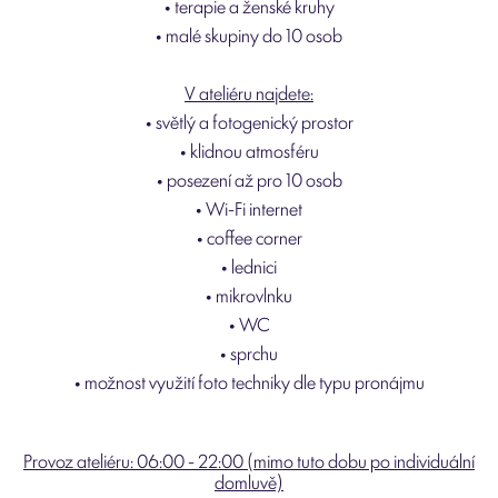
• terapie a ženské kruhy
• malé skupiny do 10 osob
V ateliéru najdete:
• světlý a fotogenický prostor
• klidnou atmosféru
• posezení až pro 10 osob
• Wi-Fi internet
• coffee corner
• lednici
• mikrovlnku
• WC
• sprchu
• možnost využití foto techniky dle typu pronájmu
Provoz ateliéru: 06:00 - 22:00 (mimo tuto dobu po individuální
domluvě)