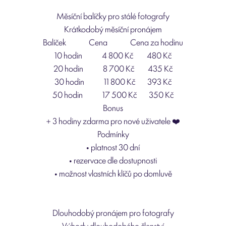
Měsíční balíčky pro stálé fotografy
Krátkodobý měsíční pronájem
Balíček Cena Cena za hodinu
10 hodin 4 800 Kč 480 Kč
20 hodin 8 700 Kč 435 Kč
30 hodin 11 800 Kč 393 Kč
50 hodin 17 500 Kč 350 Kč
Bonus
+ 3 hodiny zdarma pro nové uživatele ❤️
Podmínky
• platnost 30 dní
• rezervace dle dostupnosti
• možnost vlastních klíčů po domluvě
Dlouhodobý pronájem pro fotografy
Výhody dlouhodobého členství