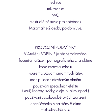
lednice
mikrovlnka
WC
elektrická zásuvka pro notebook
Maximálně 2 osoby po domluvě.
PROVOZNÍ PODMÍNKY
V Ateliéru BOBINIE je přísně zakázáno:
focení a natáčení pornografického charakteru
konzumace alkoholu
kouření a užívání omamných látek
manipulace s otevřeným ohněm
používání speciálních efektů
(kouř, konfety, svíčky, oleje, bubliny apod.)
používání vysokoodběrových zařízení
lepení čehokoliv na stěny či okna
zatloukání hřebíků