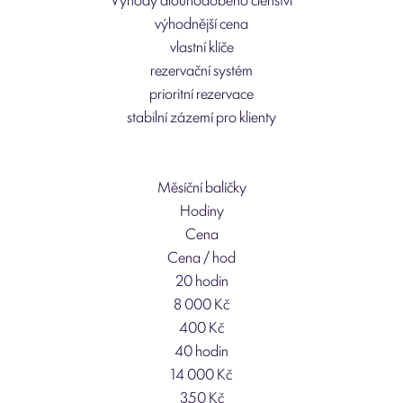
výhodnější cena
vlastní klíče
rezervační systém
prioritní rezervace
stabilní zázemí pro klienty
Měsíční balíčky
Hodiny
Cena
Cena / hod
20 hodin
8 000 Kč
400 Kč
40 hodin
14 000 Kč
350 Kč