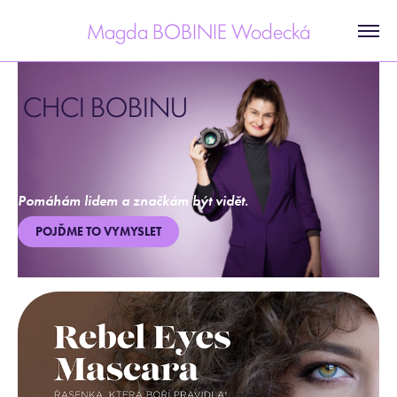
Magda BOBINIE Wodecká
 CHCI BOBINU
Pomáhám lidem a značkám být vidět.
POJĎME TO VYMYSLET