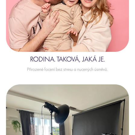
RODINA. TAKOVÁ, JAKÁ JE.
Přirozené focení bez stresu a nucených úsměvů.